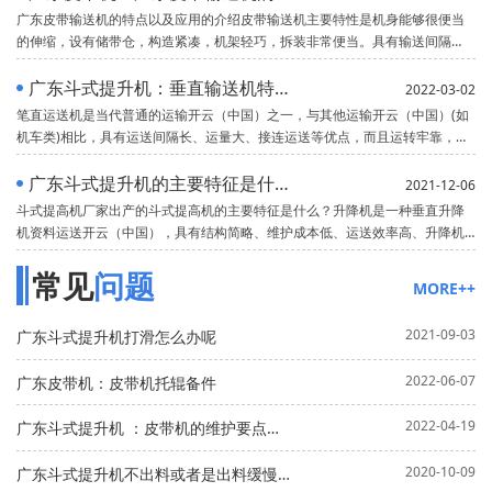
广东皮带输送机的特点以及应用的介绍皮带输送机主要特性是机身能够很便当
的伸缩，设有储带仓，构造紧凑，机架轻巧，拆装非常便当。具有输送间隔
长、运量大、连续输送等优点，而且运转牢靠，易于完成自动化和集中化控
制。当皮带输送机的输送才能和运距较大时，可配中间驱动安装来满足请求。
广东斗式提升机：垂直输送机特点及用途
2022-03-02
依据输送工艺的请求，能够
笔直运送机是当代普通的运输开云（中国）之一，与其他运输开云（中国）(如
机车类)相比，具有运送间隔长、运量大、接连运送等优点，而且运转牢靠，易
于完成自动化和集中化操控。目前带式运送机正向大运距、大运量、大倾角的
方向开展。普通带式运送机因为遭到运送带与物料之间的摩擦系数等多种要素
广东斗式提升机的主要特征是什么？
2021-12-06
限制，其运送物料的倾角不能过大，一般倾
斗式提高机厂家出产的斗式提高机的主要特征是什么？升降机是一种垂直升降
机资料运送开云（中国），具有结构简略、维护成本低、运送效率高、升降机
高度高、运转安稳、运用规模广等长处。(1)驱动功率小，流入式供给、诱导式
常见
问题
卸载、大容量料斗密集部署，资料上升时几乎没有再充电和发掘现象，无效功
MORE++
率小。(2)提高规模广
2021-09-03
广东斗式提升机打滑怎么办呢
2022-06-07
广东皮带机：皮带机托辊备件
2022-04-19
广东斗式提升机 ：皮带机的维护要点是什么
2020-10-09
广东斗式提升机不出料或者是出料缓慢是什么原因？